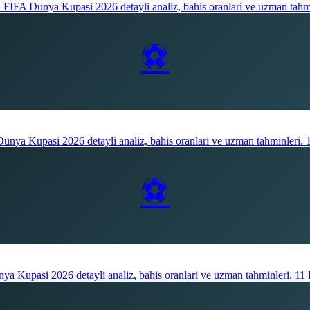
A Dunya Kupasi 2026 detayli analiz, bahis oranlari ve uzman tahmi
⚽
 Kupasi 2026 detayli analiz, bahis oranlari ve uzman tahminleri. 
⚽
pasi 2026 detayli analiz, bahis oranlari ve uzman tahminleri. 11 