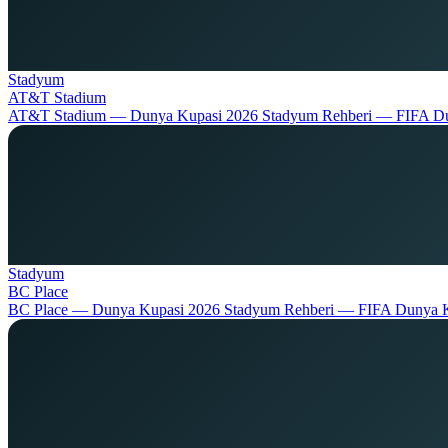
Stadyum
AT&T Stadium
AT&T Stadium — Dunya Kupasi 2026 Stadyum Rehberi — FIFA Dunya K
Stadyum
BC Place
BC Place — Dunya Kupasi 2026 Stadyum Rehberi — FIFA Dunya Kupasi