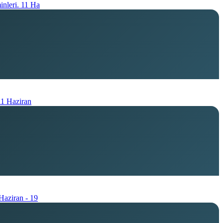
nleri. 11 Ha
11 Haziran
Haziran - 19