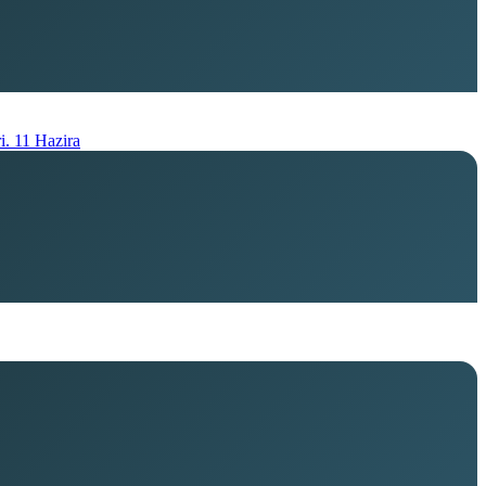
. 11 Hazira