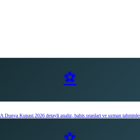
⚽
nya Kupasi 2026 detayli analiz, bahis oranlari ve uzman tahminler
⚽