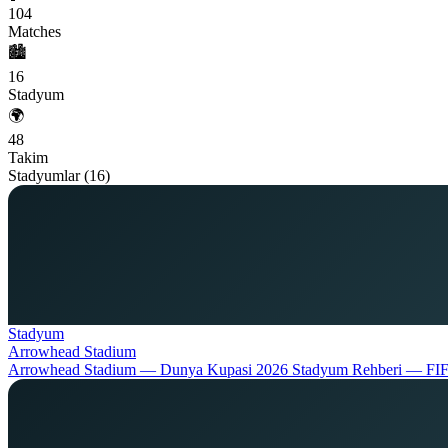
104
Matches
🏙
16
Stadyum
🌍
48
Takim
Stadyumlar (16)
Stadyum
Arrowhead Stadium
Arrowhead Stadium — Dunya Kupasi 2026 Stadyum Rehberi — FIFA Du