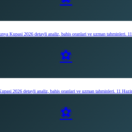
upasi 2026 detayli analiz, bahis oranlari ve uzman tahminleri. 11 
⚽
 2026 detayli analiz, bahis oranlari ve uzman tahminleri. 11 Hazir
⚽