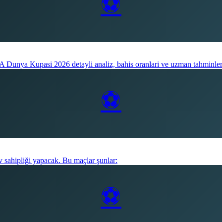
⚽
ya Kupasi 2026 detayli analiz, bahis oranlari ve uzman tahminleri
⚽
 sahipliği yapacak. Bu maçlar şunlar:
⚽