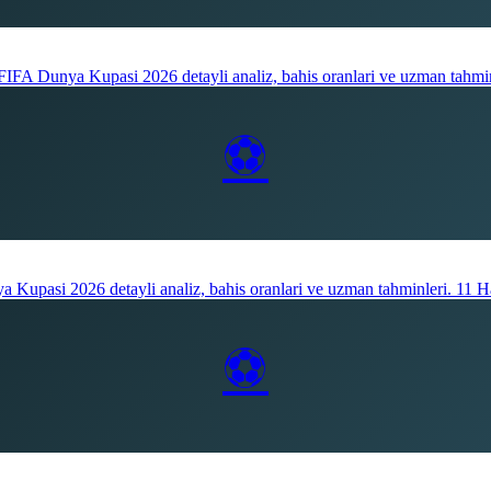
A Dunya Kupasi 2026 detayli analiz, bahis oranlari ve uzman tahmin
⚽
asi 2026 detayli analiz, bahis oranlari ve uzman tahminleri. 11 Ha
⚽