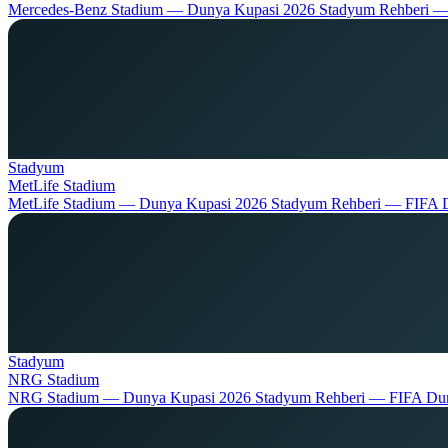
Mercedes-Benz Stadium — Dunya Kupasi 2026 Stadyum Rehberi — FIF
Stadyum
MetLife Stadium
MetLife Stadium — Dunya Kupasi 2026 Stadyum Rehberi — FIFA Dunya
Stadyum
NRG Stadium
NRG Stadium — Dunya Kupasi 2026 Stadyum Rehberi — FIFA Dunya Ku