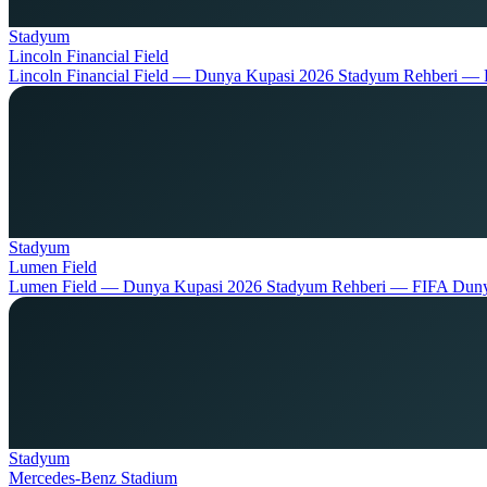
Stadyum
Lincoln Financial Field
Lincoln Financial Field — Dunya Kupasi 2026 Stadyum Rehberi — FIF
Stadyum
Lumen Field
Lumen Field — Dunya Kupasi 2026 Stadyum Rehberi — FIFA Dunya Kup
Stadyum
Mercedes-Benz Stadium