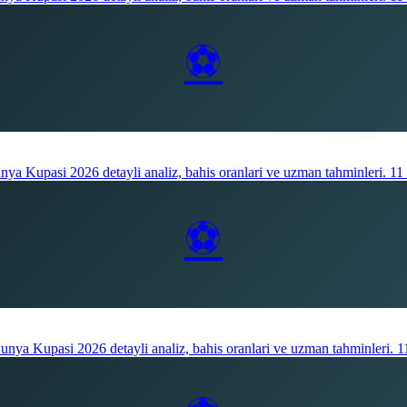
⚽
pasi 2026 detayli analiz, bahis oranlari ve uzman tahminleri. 11 
⚽
 Kupasi 2026 detayli analiz, bahis oranlari ve uzman tahminleri. 1