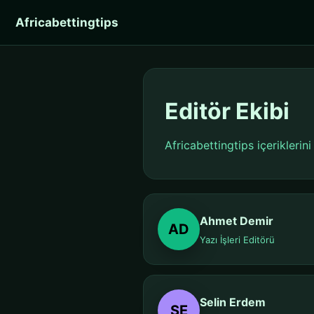
Africabettingtips
Editör Ekibi
Africabettingtips içeriklerin
Ahmet Demir
AD
Yazı İşleri Editörü
Selin Erdem
SE