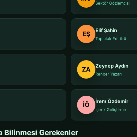
Sektör Gözlemcisi
Elif Şahin
EŞ
Topluluk Editörü
Zeynep Aydın
ZA
Rehber Yazarı
İrem Özdemir
İÖ
İçerik Geliştirme
a Bilinmesi Gerekenler