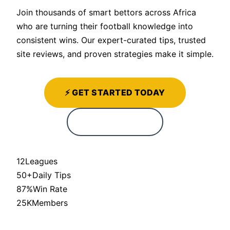
Join thousands of smart bettors across Africa
who are turning their football knowledge into
consistent wins. Our expert-curated tips, trusted
site reviews, and proven strategies make it simple.
⚡ GET STARTED TODAY
📖 Read the Guide
12
Leagues
50+
Daily Tips
87%
Win Rate
25K
Members