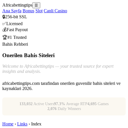
Africabettingtips
☰
Ana Sayfa
Bonus
Slot
Canli Casino
🔒
256-bit SSL
✅
Licensed
💰
Fast Payout
🏆
#1 Trusted
Bahis Rehberi
Onerilen Bahis Siteleri
Welcome to Africabettingtips — your trusted source for expert
insights and analysis.
africabettingtips.com tarafindan onerilen guvenilir bahis siteleri ve
kaynaklari 2026.
133,032
Active Users
97.3%
Average RTP
4,695
Games
2,076
Daily Winners
Home
›
Links
›
Index