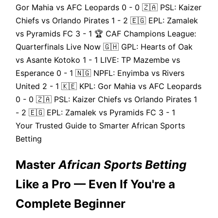
Gor Mahia vs AFC Leopards
0 - 0
🇿🇦 PSL: Kaizer
Chiefs vs Orlando Pirates
1 - 2
🇪🇬 EPL: Zamalek
vs Pyramids FC
3 - 1
🏆 CAF Champions League:
Quarterfinals Live Now
🇬🇭 GPL: Hearts of Oak
vs Asante Kotoko
1 - 1
LIVE: TP Mazembe vs
Esperance
0 - 1
🇳🇬 NPFL: Enyimba vs Rivers
United
2 - 1
🇰🇪 KPL: Gor Mahia vs AFC Leopards
0 - 0
🇿🇦 PSL: Kaizer Chiefs vs Orlando Pirates
1
- 2
🇪🇬 EPL: Zamalek vs Pyramids FC
3 - 1
Your Trusted Guide to Smarter African Sports
Betting
Master
African Sports Betting
Like a Pro — Even If You're a
Complete Beginner