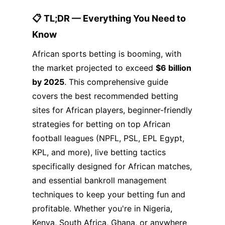
📋 TL;DR — Everything You Need to
Know
African sports betting is booming, with
the market projected to exceed
$6 billion
by 2025
. This comprehensive guide
covers the best recommended betting
sites for African players, beginner-friendly
strategies for betting on top African
football leagues (NPFL, PSL, EPL Egypt,
KPL, and more), live betting tactics
specifically designed for African matches,
and essential bankroll management
techniques to keep your betting fun and
profitable. Whether you're in Nigeria,
Kenya, South Africa, Ghana, or anywhere