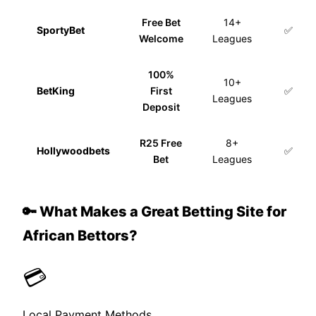
Free Bet
14+
SportyBet
✅ Yes
Welcome
Leagues
100%
10+
BetKing
First
✅ Yes
Leagues
Deposit
R25 Free
8+
Hollywoodbets
✅ Yes
Bet
Leagues
🔑 What Makes a Great Betting Site for
African Bettors?
💳
Local Payment Methods