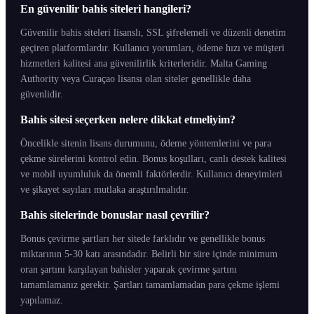
En güvenilir bahis siteleri hangileri?
Güvenilir bahis siteleri lisanslı, SSL şifrelemeli ve düzenli denetim
geçiren platformlardır. Kullanıcı yorumları, ödeme hızı ve müşteri
hizmetleri kalitesi ana güvenilirlik kriterleridir. Malta Gaming
Authority veya Curaçao lisansı olan siteler genellikle daha
güvenlidir.
Bahis sitesi seçerken nelere dikkat etmeliyim?
Öncelikle sitenin lisans durumunu, ödeme yöntemlerini ve para
çekme sürelerini kontrol edin. Bonus koşulları, canlı destek kalitesi
ve mobil uyumluluk da önemli faktörlerdir. Kullanıcı deneyimleri
ve şikayet sayıları mutlaka araştırılmalıdır.
Bahis sitelerinde bonuslar nasıl çevrilir?
Bonus çevirme şartları her sitede farklıdır ve genellikle bonus
miktarının 5-30 katı arasındadır. Belirli bir süre içinde minimum
oran şartını karşılayan bahisler yaparak çevirme şartını
tamamlamanız gerekir. Şartları tamamlamadan para çekme işlemi
yapılamaz.