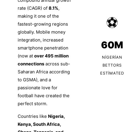
compound annual growth
rate (CAGR) of
8.1%
,
making it one of the
⚽
fastest-growing regions
globally. Mobile money
integration, increased
60M
smartphone penetration
(now at
over 495 million
NIGERIAN
connections
across sub-
BETTORS
Saharan Africa according
ESTIMATED
to GSMA), and a
passionate love for
football have created the
perfect storm.
Countries like
Nigeria,
Kenya, South Africa,