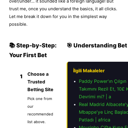
over/under... it sounded like a foreign language! But
trust me, once you understand the basics, it all clicks.
Let me break it down for you in the simplest way
possible.
📚 Step-by-Step:
🎯 Understanding Bet
Your First Bet
İlgili Makaleler
Choose a
1
Paddy Power'ın Çılgın
Trusted
Takımını Rezil Et, 10£ 
Betting Site
Devrimi mi? | a
Pick one from
Real Madrid Albacete'y
our
Mbappe'ye Linç Başlad
recommended
Patladı | africa
list above.
Mourinho Çifte Kupa Fa