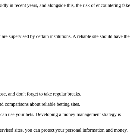
dly in recent years, and alongside this, the risk of encountering fake
are supervised by certain institutions. A reliable site should have the
se, and don't forget to take regular breaks.
 comparisons about reliable betting sites.
u can use your bets. Developing a money management strategy is
pervised sites, you can protect your personal information and money.