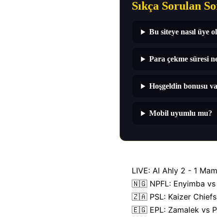
Sıkça Sorulan So
Bu siteye nasıl üye o
Para çekme süresi n
Hoşgeldin bonusu v
Mobil uyumlu mu?
LIVE: Al Ahly 2 - 1 M
🇳🇬 NPFL: Enyimba v
🇿🇦 PSL: Kaizer Chiefs
🇪🇬 EPL: Zamalek vs 