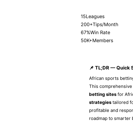
15
Leagues
200+
Tips/Month
67%
Win Rate
50K+
Members
📌 TL;DR — Quick
African sports bettin
This comprehensive 
betting sites
for Afr
strategies
tailored f
profitable and respo
roadmap to smarter b