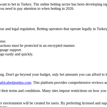
ant to bet in Turkey. The online betting sector has been developing rapi
 you need to pay attention to when betting in 2026.
se and legal regulation. Betting operators that operate legally in Turkey 
ense.
sactions must be protected in an encrypted manner.
nguage support.
gs easily and quickly.
ting. Don't go beyond your budget, only bet amounts you can afford to lo
africabettingtips.com
. This platform provides comprehensive reviews and
their terms and conditions. Many sites impose restrictions on how yo
fer environment will be created for users. By preferring licensed and su