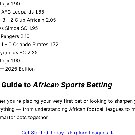
 Raja
1.90
s AFC Leopards
1.65
 3 - 2 Club Africain
2.05
vs Simba SC
1.95
s Rangers
2.10
 1 - 0 Orlando Pirates
1.72
Pyramids FC
2.35
 Raja
1.90
— 2025 Edition
 Guide to
African Sports Betting
r you're placing your very first bet or looking to sharpen yo
ything — from understanding African football leagues to 
smarter bets together.
Get Started Today →
Explore Leagues ↓