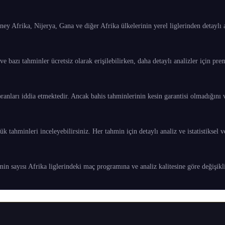
?
ey Afrika, Nijerya, Gana ve diğer Afrika ülkelerinin yerel liglerinden detaylı a
 bazı tahminler ücretsiz olarak erişilebilirken, daha detaylı analizler için pre
 oranları iddia etmektedir. Ancak bahis tahminlerinin kesin garantisi olmadığın
ük tahminleri inceleyebilirsiniz. Her tahmin için detaylı analiz ve istatistiksel 
n sayısı Afrika liglerindeki maç programına ve analiz kalitesine göre değişikli