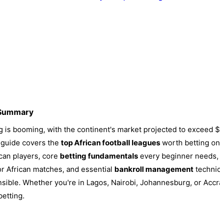
 Summary
g is booming, with the continent's market projected to exceed $6
guide covers the
top African football leagues
worth betting on
ican players, core
betting fundamentals
every beginner needs,
or African matches, and essential
bankroll management
techni
nsible. Whether you're in Lagos, Nairobi, Johannesburg, or Accr
etting.