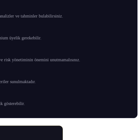
nalizler ve tahminler bulabilirsiniz.
mium üyelik gerekebilir.
ı ve risk yönetiminin önemini unutmamalısınız.
veriler sunulmaktadır.
k gösterebilir.