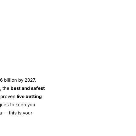
 billion by 2027.
, the
best and safest
 proven
live betting
ques to keep you
a — this is your