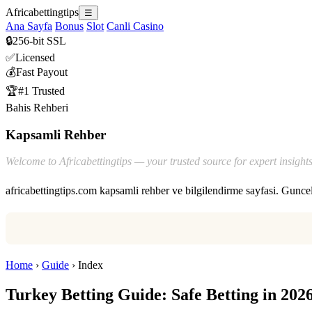
Africabettingtips
☰
Ana Sayfa
Bonus
Slot
Canli Casino
🔒
256-bit SSL
✅
Licensed
💰
Fast Payout
🏆
#1 Trusted
Bahis Rehberi
Kapsamli Rehber
Welcome to Africabettingtips — your trusted source for expert insights
africabettingtips.com kapsamli rehber ve bilgilendirme sayfasi. Guncel
Home
›
Guide
›
Index
Turkey Betting Guide: Safe Betting in 202