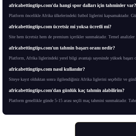
africabettingtips.com'da hangi spor dalları için tahminler var
Platform öncelikle Afrika ülkelerindeki futbol liglerini kapsamaktadır. Gün
africabettingtips.com ücretsiz mi yoksa ücretli mi?
Site hem ücretsiz hem de premium içerikler sunmaktadır. Temel analizler ve
africabettingtips.com'un tahmin başarı oranı nedir?
Platform, Afrika liglerindeki yerel bilgi avantajı sayesinde yüksek başarı
africabettingtips.com nasıl kullanılır?
Siteye kayıt olduktan sonra ilgilendiğiniz Afrika liglerini seçebilir ve günl
africabettingtips.com'dan günlük kaç tahmin alabilirim?
Platform genellikle günde 5-15 arası seçili maç tahmini sunmaktadır. Tahmi