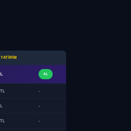
 YATIRIM
TL
AL
 TL
-
TL
-
 TL
-