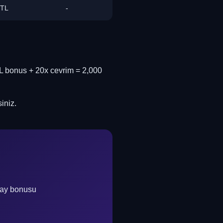
 TL
-
TL bonus + 20x cevrim = 2,000
iniz.
lay bonusu