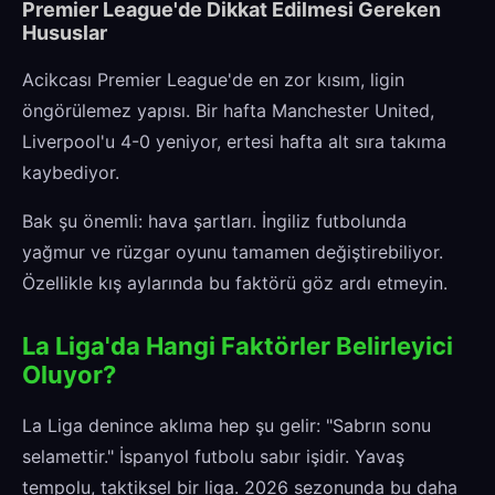
Premier League'de Dikkat Edilmesi Gereken
Hususlar
Acikcası Premier League'de en zor kısım, ligin
öngörülemez yapısı. Bir hafta Manchester United,
Liverpool'u 4-0 yeniyor, ertesi hafta alt sıra takıma
kaybediyor.
Bak şu önemli: hava şartları. İngiliz futbolunda
yağmur ve rüzgar oyunu tamamen değiştirebiliyor.
Özellikle kış aylarında bu faktörü göz ardı etmeyin.
La Liga'da Hangi Faktörler Belirleyici
Oluyor?
La Liga denince aklıma hep şu gelir: "Sabrın sonu
selamettir." İspanyol futbolu sabır işidir. Yavaş
tempolu, taktiksel bir liga. 2026 sezonunda bu daha