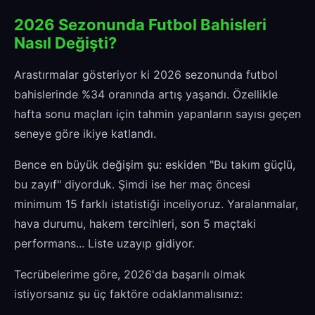
2026 Sezonunda Futbol Bahisleri
Nasıl Değişti?
Arastırmalar gösteriyor ki 2026 sezonunda futbol
bahislerinde %34 oranında artış yaşandı. Özellikle
hafta sonu maçları için tahmin yapanların sayısı geçen
seneye göre ikiye katlandı.
Bence en büyük değişim şu: eskiden "Bu takım güçlü,
bu zayıf" diyorduk. Şimdi ise her maç öncesi
minimum 15 farklı istatistiği inceliyoruz. Yaralanmalar,
hava durumu, hakem tercihleri, son 5 maçtaki
performans... Liste uzayıp gidiyor.
Tecrübelerime göre, 2026'da başarılı olmak
istiyorsanız şu üç faktöre odaklanmalısınız: