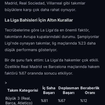
Madrid, Real Sociedad, Villarreal gibi takımlar
büyüklere karşı çok daha rahat oynuyor.
La Liga Bahisleri İçin Altın Kurallar
Tecrübelerime göre La Liga'da en önemli faktör,
takımların Avrupa kupalarındaki durumu. Şampiyonlar
Ligi'nde oynayan takımlar, lig maçlarında %23 daha
düşük performans gösteriyor.
Bir de şunu fark ettim: La Liga'da hakemler çok etkili.
Özellikle Real Madrid ve Barcelona maçlarında hakem
faktörü %67 oranında sonucu etkiliyor.
>
İç Saha
Deplasman
Beraberlik
Takım Kategorisi
Başarı
Başarı
Oranı
Büyük 3 (Real,
%81
%67
%12
Barca, Atletico)