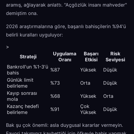
aramış, ağlayarak anlattı. "Açgözlük insanı mahveder"
demiştim ona.
2026 araştırmalarına göre, başarılı bahisçilerin %94'ü
belirli kuralları uyguluyor:
>
Uygulama
Başarı
Risk
Strateji
Oranı
Etkisi
Seviyesi
Bankroll'un %1-3'ü
%87
Yüksek
Düşük
bahis
Günlük limit
%73
Orta
Düşük
belirleme
Kayıp sonrası
%68
Yüksek
Orta
mola
Kazanç hedefi
Çok
%91
Düşük
belirleme
Yüksek
Bak şu çok önemli: asla duygusal kararlar vermeyin.
Favori takımınız kaybettiği için öfkeyle bahis yapmak,