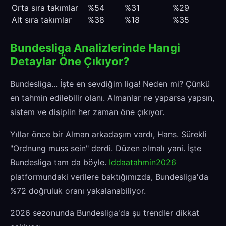
Orta sıra takımlar
%54
%31
%29
Alt sıra takımlar
%38
%18
%35
Bundesliga Analizlerinde Hangi
Detaylar Öne Çıkıyor?
Bundesliga... İşte en sevdiğim liga! Neden mi? Çünkü
en tahmin edilebilir olanı. Almanlar ne yaparsa yapsın,
sistem ve disiplin her zaman öne çıkıyor.
Yıllar önce bir Alman arkadaşım vardı, Hans. Sürekli
"Ordnung muss sein" derdi. Düzen olmalı yani. İşte
Bundesliga tam da böyle.
Iddaatahmin2026
platformundaki verilere baktığımızda, Bundesliga'da
%72 doğruluk oranı yakalanabiliyor.
2026 sezonunda Bundesliga'da şu trendler dikkat