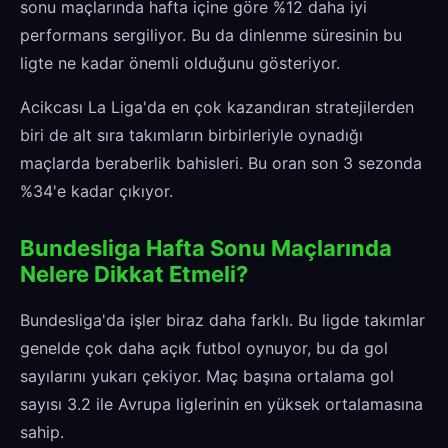
sonu maçlarında hafta içine göre %12 daha iyi
performans sergiliyor. Bu da dinlenme süresinin bu
ligte ne kadar önemli olduğunu gösteriyor.
Acikcası La Liga'da en çok kazandıran stratejilerden
biri de alt sıra takımların birbirleriyle oynadığı
maçlarda beraberlik bahisleri. Bu oran son 3 sezonda
%34'e kadar çıkıyor.
Bundesliga Hafta Sonu Maçlarında
Nelere Dikkat Etmeli?
Bundesliga'da işler biraz daha farklı. Bu ligde takımlar
genelde çok daha açık futbol oynuyor, bu da gol
sayılarını yukarı çekiyor. Maç başına ortalama gol
sayısı 3.2 ile Avrupa liglerinin en yüksek ortalamasına
sahip.