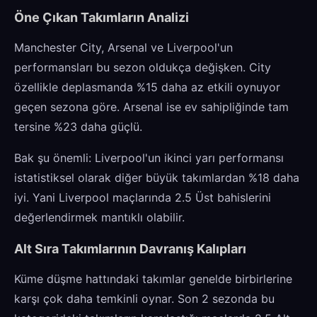
Öne Çıkan Takımların Analizi
Manchester City, Arsenal ve Liverpool'un
performansları bu sezon oldukça değişken. City
özellikle deplasmanda %15 daha az etkili oynuyor
geçen sezona göre. Arsenal ise ev sahipliğinde tam
tersine %23 daha güçlü.
Bak şu önemli: Liverpool'un ikinci yarı performansı
istatistiksel olarak diğer büyük takımlardan %18 daha
iyi. Yani Liverpool maçlarında 2.5 Üst bahislerini
değerlendirmek mantıklı olabilir.
Alt Sıra Takımlarının Davranış Kalıpları
Küme düşme hattındaki takımlar genelde birbirlerine
karşı çok daha temkinli oynar. Son 2 sezonda bu