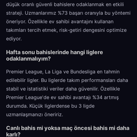
düşük oranlı güvenli bahislere odaklanmak en etkili
strateji. Uzmanlarımız %73 başarı oranıyla bu yöntemi
öneriyor. Özellikle ev sahibi avantajını kullanan
takımları tercih etmek, risk-getiri dengesini optimize
ediyor.
Hafta sonu bahislerinde hangi liglere
odaklanmalıyım?
Premier League, La Liga ve Bundesliga en tahmin
edilebilir ligler. Bu liglerde takım performansları daha
stabil ve istatistiki veriler daha güvenilir. Özellikle
Premier League'de ev sahibi avantajı %34 artmış
durumda. Küçük liglerdense bu 3 ligde
uzmanlaşmanızı öneririz.
Canlı bahis mi yoksa maç öncesi bahis mi daha
karlı?