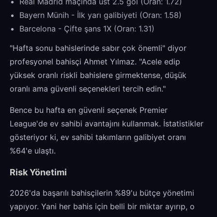
Real Madrid maçında üst 2.5 gol (Oran: 1.72)
Bayern Münih - İlk yarı galibiyeti (Oran: 1.58)
Barcelona - Çifte şans 1X (Oran: 1.31)
"Hafta sonu bahislerinde sabır çok önemli" diyor
profesyonel bahisçi Ahmet Yılmaz. "Acele edip
yüksek oranlı riskli bahislere girmektense, düşük
oranlı ama güvenli seçenekleri tercih edin."
Bence bu hafta en güvenli seçenek Premier
League'de ev sahibi avantajını kullanmak. İstatistikler
gösteriyor ki, ev sahibi takımların galibiyet oranı
%64'e ulaştı.
Risk Yönetimi
2026'da başarılı bahisçilerin %89'u bütçe yönetimi
yapıyor. Yani her bahis için belli bir miktar ayırıp, o