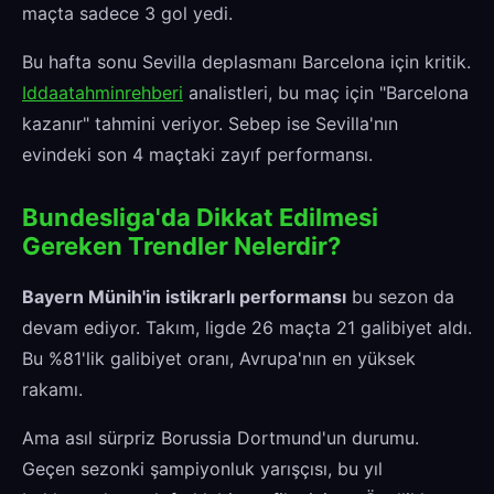
maçta sadece 3 gol yedi.
Bu hafta sonu Sevilla deplasmanı Barcelona için kritik.
Iddaatahminrehberi
analistleri, bu maç için "Barcelona
kazanır" tahmini veriyor. Sebep ise Sevilla'nın
evindeki son 4 maçtaki zayıf performansı.
Bundesliga'da Dikkat Edilmesi
Gereken Trendler Nelerdir?
Bayern Münih'in istikrarlı performansı
bu sezon da
devam ediyor. Takım, ligde 26 maçta 21 galibiyet aldı.
Bu %81'lik galibiyet oranı, Avrupa'nın en yüksek
rakamı.
Ama asıl sürpriz Borussia Dortmund'un durumu.
Geçen sezonki şampiyonluk yarışçısı, bu yıl