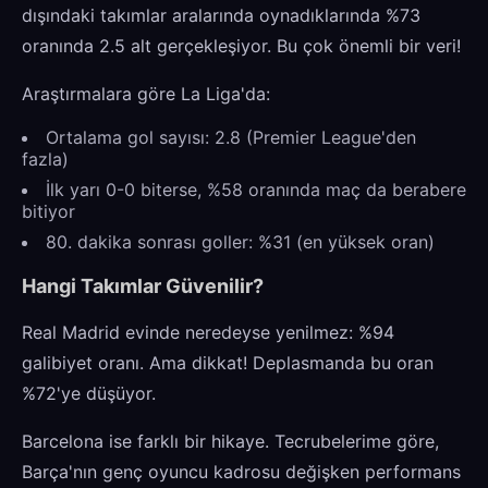
dışındaki takımlar aralarında oynadıklarında %73
oranında 2.5 alt gerçekleşiyor. Bu çok önemli bir veri!
Araştırmalara göre La Liga'da:
Ortalama gol sayısı: 2.8 (Premier League'den
fazla)
İlk yarı 0-0 biterse, %58 oranında maç da berabere
bitiyor
80. dakika sonrası goller: %31 (en yüksek oran)
Hangi Takımlar Güvenilir?
Real Madrid evinde neredeyse yenilmez: %94
galibiyet oranı. Ama dikkat! Deplasmanda bu oran
%72'ye düşüyor.
Barcelona ise farklı bir hikaye. Tecrubelerime göre,
Barça'nın genç oyuncu kadrosu değişken performans