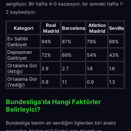
sergiliyor. Bir hafta 4-0 kazanıyor, bir sonraki hafta 1-
2 kaybediyor.
Real
Atletico
Kategori
Barcelona
Sevilla
Madrid
Madrid
Ev Sahibi
94%
87%
79%
68%
Galibiyet
Deplasman
72%
69%
54%
43%
Galibiyet
Ortalama Gol
2.9
2.7
1.8
1.6
(Attığı)
Ortalama Gol
0.8
1.1
0.9
1.3
(Yediği)
Bundesliga'da Hangi Faktörler
Belirleyici?
Bundesliga benim en sevdiğim liglerden biri analiz
açısından. Neden mi? Çünkü çok düzenli ve