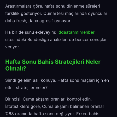
Arastırmalara göre, hafta sonu dinlenme süreleri
farklılık gösteriyor. Cumartesi maçlarında oyuncular
daha fresh, daha agresif oynuyor.
Ha bir de şunu ekleyeyim:
Iddaatahminrehberi
sitesindeki Bundesliga analizleri de benzer sonuçlar
veriyor.
Hafta Sonu Bahis Stratejileri Neler
Olmalı?
Simdi gelelim asıl konuya. Hafta sonu maçları için en
etkili stratejiler neler?
Birincisi: Cuma akşamı oranları kontrol edin.
İstatistiklere göre, Cuma akşamı belirlenen oranlar
%68 oranında hafta sonu değişiyor. Erken bahis