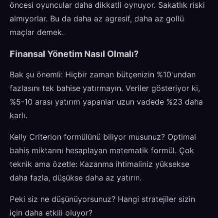
öncesi oyuncular daha dikkatli oynuyor. Sakatlık riski
almıyorlar. Bu da daha az agresif, daha az gollü
maçlar demek.
Finansal Yönetim Nasıl Olmalı?
Bak şu önemli: Hiçbir zaman bütçenizin %10'undan
fazlasını tek bahise yatırmayın. Veriler gösteriyor ki,
%5-10 arası yatırım yapanlar uzun vadede %23 daha
karlı.
Kelly Criterion formülünü biliyor musunuz? Optimal
bahis miktarını hesaplayan matematik formül. Çok
teknik ama özetle: Kazanma ihtimaliniz yüksekse
daha fazla, düşükse daha az yatırın.
Peki siz ne düşünüyorsunuz? Hangi stratejiler sizin
için daha etkili oluyor?