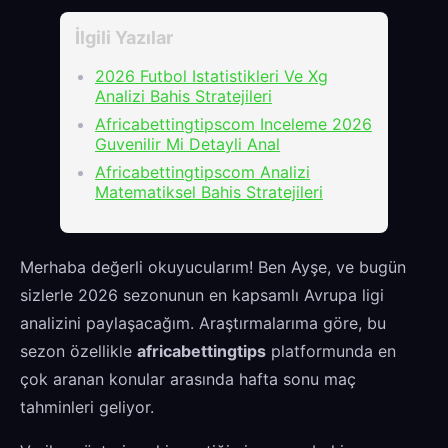
İlgili Yazılar
2026 Futbol Istatistikleri Ve Xg
Analizi Bahis Stratejileri
Africabettingtipscom Inceleme 2026
Guvenilir Mi Detayli Anal
Africabettingtipscom Analizi
Matematiksel Bahis Stratejileri
Merhaba değerli okuyucularım! Ben Ayşe, ve bugün
sizlerle 2026 sezonunun en kapsamlı Avrupa ligi
analizini paylaşacağım. Araştırmalarıma göre, bu
sezon özellikle
africabettingtips
platformunda en
çok aranan konular arasında hafta sonu maç
tahminleri geliyor.