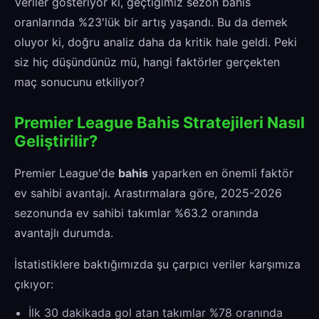
Veriler gösteriyor ki, geçtiğimiz sezon bahis
oranlarında %23'lük bir artış yaşandı. Bu da demek
oluyor ki, doğru analiz daha da kritik hale geldi. Peki
siz hiç düşündünüz mü, hangi faktörler gerçekten
maç sonucunu etkiliyor?
Premier League Bahis Stratejileri Nasıl
Geliştirilir?
Premier League'de
bahis
yaparken en önemli faktör
ev sahibi avantajı. Arastırmalara göre, 2025-2026
sezonunda ev sahibi takımlar %63.2 oranında
avantajlı durumda.
İstatistiklere baktığımızda şu çarpıcı veriler karşımıza
çıkıyor:
İlk 30 dakikada gol atan takımlar %78 oranında