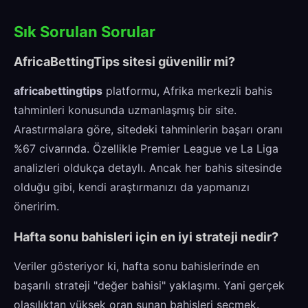
Sık Sorulan Sorular
AfricaBettingTips sitesi güvenilir mi?
africabettingtips
platformu, Afrika merkezli bahis
tahminleri konusunda uzmanlaşmış bir site.
Arastırmalara göre, sitedeki tahminlerin başarı oranı
%67 civarında. Özellikle Premier League ve La Liga
analizleri oldukça detaylı. Ancak her bahis sitesinde
olduğu gibi, kendi araştırmanızı da yapmanızı
öneririm.
Hafta sonu bahisleri için en iyi strateji nedir?
Veriler gösteriyor ki, hafta sonu bahislerinde en
başarılı strateji "değer bahisi" yaklaşımı. Yani gerçek
olasılıktan yüksek oran sunan bahisleri seçmek.