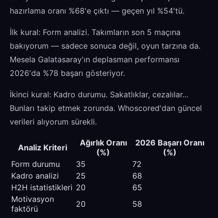
hazırlama oranı %68'e çıktı — geçen yıl %54'tü.
İlk kural: Form analizi. Takımların son 5 maçına
bakıyorum — sadece sonuca değil, oyun tarzına da.
Mesela Galatasaray'ın deplasman performansı
2026'da %78 başarı gösteriyor.
İkinci kural: Kadro durumu. Sakatlıklar, cezalılar...
Bunları takip etmek zorunda. Whoscored'dan güncel
verileri alıyorum sürekli.
Ağırlık Oranı
2026 Başarı Oranı
Analiz Kriteri
(%)
(%)
Form durumu
35
72
Kadro analizi
25
68
H2H istatistikleri
20
65
Motivasyon
20
58
faktörü