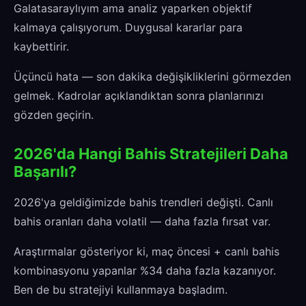
Galatasaraylıyım ama analiz yaparken objektif
kalmaya çalışıyorum. Duygusal kararlar para
kaybettirir.
Üçüncü hata — son dakika değişikliklerini görmezden
gelmek. Kadrolar açıklandıktan sonra planlarınızı
gözden geçirin.
2026'da Hangi Bahis Stratejileri Daha
Başarılı?
2026'ya geldiğimizde bahis trendleri değişti. Canlı
bahis oranları daha volatil — daha fazla fırsat var.
Araştırmalar gösteriyor ki, maç öncesi + canlı bahis
kombinasyonu yapanlar %34 daha fazla kazanıyor.
Ben de bu stratejiyi kullanmaya başladım.