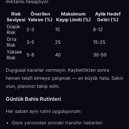
miktarını hesaplıyor.
Risk
Önerilen
Maksimum
Aylık Hedef
Seviyesi
Yatırım (%)
Kayıp Limiti (%)
Getiri (%)
Düşük
2-3
15
8-12
Risk
Orta
3-5
25
15-25
Risk
Yüksek
5-8
40
30-50
Risk
Duygusal kararlar vermeyin. Kaybettikten sonra
hemen telafi etmeye çalışmak — en büyük hata. Sakin
olun, planınızı takip edin.
Günlük Bahis Rutinleri
Her sabah aynı rutini uyguluyorum:
Gece yarısından sonraki transfer haberleri