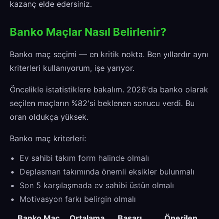
kazanç elde edersiniz.
Banko Maçlar Nasıl Belirlenir?
Banko maç seçimi — en kritik nokta. Ben yıllardır aynı
kriterleri kullanıyorum, işe yarıyor.
Öncelikle istatistiklere bakalım. 2026'da banko olarak
seçilen maçların %82'si beklenen sonucu verdi. Bu
oran oldukça yüksek.
Banko maç kriterleri:
Ev sahibi takım form halinde olmalı
Deplasman takımında önemli eksikler bulunmalı
Son 5 karşılaşmada ev sahibi üstün olmalı
Motivasyon farkı belirgin olmalı
Banko Maç
Ortalama
Başarı
Önerilen