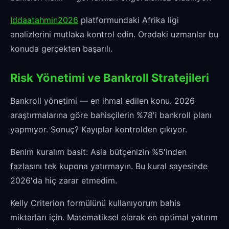
Iddaatahmin2026
platformundaki Afrika ligi
analizlerini mutlaka kontrol edin. Oradaki uzmanlar bu
konuda gerçekten başarılı.
Risk Yönetimi ve Bankroll Stratejileri
Bankroll yönetimi — en ihmal edilen konu. 2026
araştırmalarına göre bahisçilerin %78'i bankroll planı
yapmıyor. Sonuç? Kayıplar kontrolden çıkıyor.
Benim kuralım basit: Asla bütçenizin %5'inden
fazlasını tek kupona yatırmayın. Bu kural sayesinde
2026'da hiç zarar etmedim.
Kelly Criterion formülünü kullanıyorum bahis
miktarları için. Matematiksel olarak en optimal yatırım