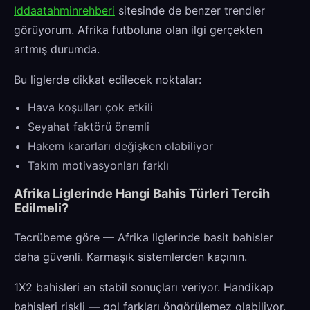
Iddaatahminrehberi
sitesinde de benzer trendler
görüyorum. Afrika futboluna olan ilgi gerçekten
artmış durumda.
Bu liglerde dikkat edilecek noktalar:
Hava koşulları çok etkili
Seyahat faktörü önemli
Hakem kararları değişken olabiliyor
Takım motivasyonları farklı
Afrika Liglerinde Hangi Bahis Türleri Tercih
Edilmeli?
Tecrübeme göre — Afrika liglerinde basit bahisler
daha güvenli. Karmaşık sistemlerden kaçının.
1X2 bahisleri en stabil sonuçları veriyor. Handikap
bahisleri riskli — gol farkları öngörülemez olabiliyor.