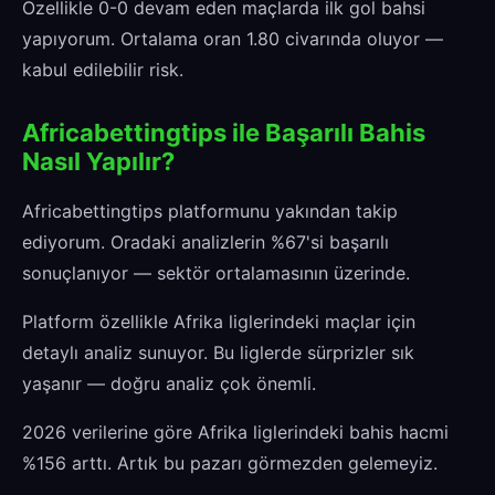
Özellikle 0-0 devam eden maçlarda ilk gol bahsi
yapıyorum. Ortalama oran 1.80 civarında oluyor —
kabul edilebilir risk.
Africabettingtips ile Başarılı Bahis
Nasıl Yapılır?
Africabettingtips platformunu yakından takip
ediyorum. Oradaki analizlerin %67'si başarılı
sonuçlanıyor — sektör ortalamasının üzerinde.
Platform özellikle Afrika liglerindeki maçlar için
detaylı analiz sunuyor. Bu liglerde sürprizler sık
yaşanır — doğru analiz çok önemli.
2026 verilerine göre Afrika liglerindeki bahis hacmi
%156 arttı. Artık bu pazarı görmezden gelemeyiz.