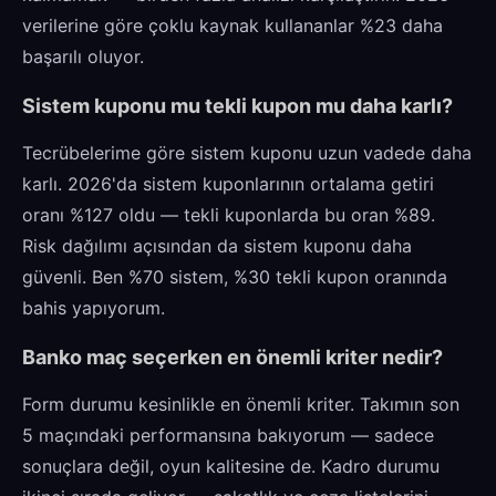
verilerine göre çoklu kaynak kullananlar %23 daha
başarılı oluyor.
Sistem kuponu mu tekli kupon mu daha karlı?
Tecrübelerime göre sistem kuponu uzun vadede daha
karlı. 2026'da sistem kuponlarının ortalama getiri
oranı %127 oldu — tekli kuponlarda bu oran %89.
Risk dağılımı açısından da sistem kuponu daha
güvenli. Ben %70 sistem, %30 tekli kupon oranında
bahis yapıyorum.
Banko maç seçerken en önemli kriter nedir?
Form durumu kesinlikle en önemli kriter. Takımın son
5 maçındaki performansına bakıyorum — sadece
sonuçlara değil, oyun kalitesine de. Kadro durumu