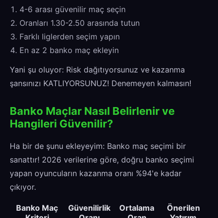
4-6 arası güvenilir maç seçin
Oranları 1.30-2.50 arasında tutun
Farklı liglerden seçim yapın
En az 2 banko maç ekleyin
Yani şu oluyor: Risk dağıtıyorsunuz ve kazanma
şansınızı KATLIYORSUNUZ! Denemeyen kalmasın!
Banko Maçlar Nasıl Belirlenir ve
Hangileri Güvenilir?
Ha bir de şunu ekleyeyim: Banko maç seçimi bir
sanattır! 2026 verilerine göre, doğru banko seçimi
yapan oyuncuların kazanma oranı %94'e kadar
çıkıyor.
Banko Maç
Güvenilirlik
Ortalama
Önerilen
Kriteri
Oranı
Oran
Yatırım