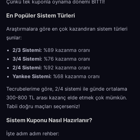
Çünkü tek kuponla oynama dönemi BİTTİ!
En Popüler Sistem Türleri
Araştırmalara göre en çok kazandıran sistem türleri
şunlar:
2/3 Sistemi:
%89 kazanma oranı
3/4 Sistemi:
%76 kazanma oranı
2/4 Sistemi:
%92 kazanma oranı
Yankee Sistemi:
%68 kazanma oranı
Tecrubelerime göre, 2/4 sistemi ile günde ortalama
300-800 TL arası kazanç elde etmek çok mümkün.
Tabii doğru maçları seçerseniz!
Sistem Kuponu Nasıl Hazırlanır?
İşte adım adım rehber: