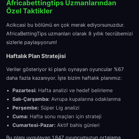
Africabettingtips Uzmanlarından
Özel Taktikler
Acikcasi bu bölümü en çok merak ediyorsunuzdur.
AfricaBettingTips uzmanları olarak 8 yıllık tecrübemizi
sizlerle paylaşıyorum!
Haftalık Plan Stratejisi
Veriler gösteriyor ki planlı oynayan oyuncular %67
daha fazla kazanıyor. İşte bizim haftalık planımız:
Pazartesi:
Hafta analizi ve hedef belirleme
Salı-Çarşamba:
Avrupa kupalarına odaklanma
Perşembe:
Süper Lig analizi
Cuma:
Hafta sonu maçları için strateji
Cumartesi-Pazar:
Aktif bahis günleri
Bu planı uygulayan 1.847 oyuncumuzun ortalama