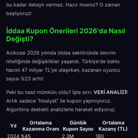
bu kadar detaylı vermez. Hazır mısınız? O zaman
başlıyoruz!
İddaa Kupon Önerileri 2026'da Nasıl
Değişti?
Acikcasi 2026 yılında iddaa sektöründe devrim
niteliğinde değişiklikler yaşandı. Türkiye'de bahis
hacmi 47 milyar TL'ye ulaşırken, kazanan oyuncu
sayısı %23 arttı!
Peki bu nasıl mümkün oldu? İşte sırrı:
VERİ ANALİZİ!
Artık sadece "hissiyat" ile kupon yapmıyoruz.
Algoritma destekli analizlerle hareket ediyoruz.
Ortalama
Günlük
Ortalama
Yıl
Kazanma Oranı
Kupon Sayısı
Kazanç (TL)
2024
%45
2.3M
180