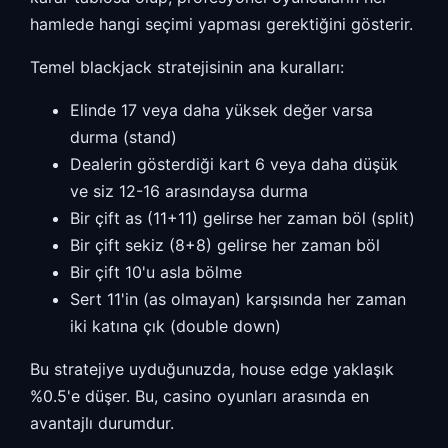
hamlede hangi seçimi yapması gerektiğini gösterir.
Temel blackjack stratejisinin ana kuralları:
Elinde 17 veya daha yüksek değer varsa
durma (stand)
Dealerin gösterdiği kart 6 veya daha düşük
ve siz 12-16 arasındaysa durma
Bir çift as (11+11) gelirse her zaman böl (split)
Bir çift sekiz (8+8) gelirse her zaman böl
Bir çift 10'u asla bölme
Sert 11'in (as olmayan) karşısında her zaman
iki katına çık (double down)
Bu stratejiye uyduğunuzda, house edge yaklaşık
%0.5'e düşer. Bu, casino oyunları arasında en
avantajlı durumdur.