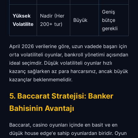
Geniş
Yüksek
Nadir (Her
Büyük
bütçe
Volatilite
200+ tur)
gerekli
April 2026 verilerine göre, uzun vadede başarı için
orta volatiliteli oyunlar, bankroll yönetimi açısından
ideal seçimdir. Düşük volatiliteli oyunlar hızlı
kazanç sağlarken az para harcarsınız, ancak büyük
kazançlar beklenmemelidir.
5. Baccarat Stratejisi: Banker
Bahisinin Avantajı
Baccarat, casino oyunları içinde en basit ve en
düşük house edge'e sahip oyunlardan biridir. Oyun