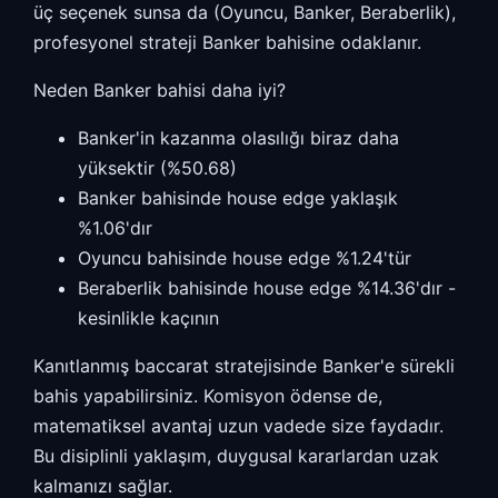
üç seçenek sunsa da (Oyuncu, Banker, Beraberlik),
profesyonel strateji Banker bahisine odaklanır.
Neden Banker bahisi daha iyi?
Banker'in kazanma olasılığı biraz daha
yüksektir (%50.68)
Banker bahisinde house edge yaklaşık
%1.06'dır
Oyuncu bahisinde house edge %1.24'tür
Beraberlik bahisinde house edge %14.36'dır -
kesinlikle kaçının
Kanıtlanmış baccarat stratejisinde Banker'e sürekli
bahis yapabilirsiniz. Komisyon ödense de,
matematiksel avantaj uzun vadede size faydadır.
Bu disiplinli yaklaşım, duygusal kararlardan uzak
kalmanızı sağlar.