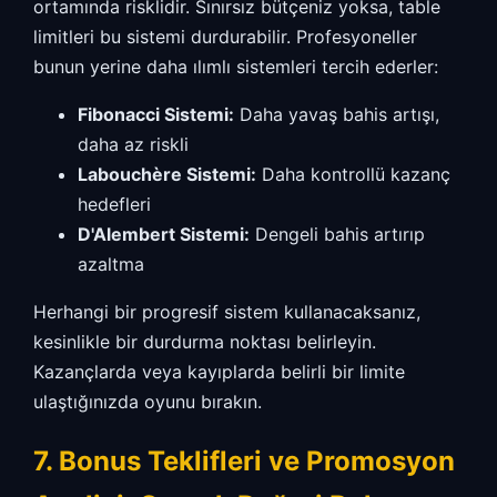
ortamında risklidir. Sınırsız bütçeniz yoksa, table
limitleri bu sistemi durdurabilir. Profesyoneller
bunun yerine daha ılımlı sistemleri tercih ederler:
Fibonacci Sistemi:
Daha yavaş bahis artışı,
daha az riskli
Labouchère Sistemi:
Daha kontrollü kazanç
hedefleri
D'Alembert Sistemi:
Dengeli bahis artırıp
azaltma
Herhangi bir progresif sistem kullanacaksanız,
kesinlikle bir durdurma noktası belirleyin.
Kazançlarda veya kayıplarda belirli bir limite
ulaştığınızda oyunu bırakın.
7. Bonus Teklifleri ve Promosyon