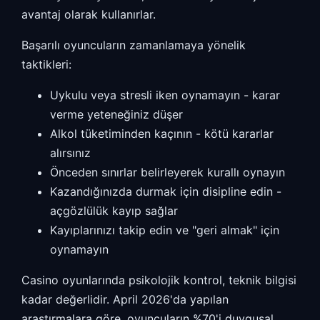
avantaj olarak kullanırlar.
Başarılı oyuncuların zamanlamaya yönelik
taktikleri:
Uykulu veya stresli iken oynamayın - karar
verme yeteneğiniz düşer
Alkol tüketiminden kaçının - kötü kararlar
alırsınız
Önceden sınırlar belirleyerek kurallı oynayın
Kazandığınızda durmak için disipline edin -
açgözlülük kayıp sağlar
Kayıplarınızı takip edin ve "geri almak" için
oynamayın
Casino oyunlarında psikolojik kontrol, teknik bilgisi
kadar değerlidir. April 2026'da yapılan
araştırmalara göre, oyuncuların %70'i duygusal