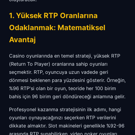
1. Yüksek RTP Oranlarına
Odaklanmak: Matematiksel
Avantaj
Casino oyunlarında en temel strateji, yüksek RTP
(Return To Player) oranlarına sahip oyunları
seçmektir. RTP, oyuncuya uzun vadede geri
dönmesi beklenen para yüzdesini gösterir. Örneğin,
%96 RTP'si olan bir oyun, teoride her 100 birim
bahis için 96 birim geri döndüreceği anlamına gelir.
Profesyonel kazanma stratejisinin ilk adımı, hangi
oyunları oynayacağınızı seçerken RTP verilerini
dikkate almaktır. Slot makineleri genellikle %92-96
arasında RTP sunabilirken, video poker oyunları