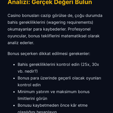
Analizi: Gerçek Değeri Bulun
Casino bonusları cazip görülse de, çoğu durumda
bahis gerekliliklerini (wagering requirements)
okumayanlar para kaybederler. Profesyonel
oyuncular, bonus tekliflerini matematiksel olarak
analiz ederler.
Bonus seçerken dikkat edilmesi gerekenler:
Bahis gerekliliklerini kontrol edin (25x, 30x
vb. nedir?)
Bonus para üzerinde geçerli olacak oyunları
kontrol edin
Minimum yatırım ve maksimum bonus
limitlerini görün
Bonusu kaybetmeden önce kâr etme
olasılığını hesaplayın