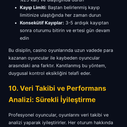
Kayıp Limiti:
Baştan belirlenmiş kayıp
limitinize ulaştığında her zaman durun
Konsekütif Kayıplar:
3-5 ardışık kayıptan
sonra oturumu bitirin ve ertesi gün devam
edin
Bu disiplin, casino oyunlarında uzun vadede para
kazanan oyuncular ile kaybeden oyuncular
arasındaki ana farktır. Kanıtlanmış bu yöntem,
duygusal kontrol eksikliğini telafi eder.
10. Veri Takibi ve Performans
Analizi: Sürekli İyileştirme
Profesyonel oyuncular, oyunlarını veri takibi ve
analizi yaparak iyileştirirler. Her oturum hakkında