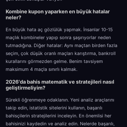
Kombine kupon yaparken en büyük hatalar
neler?
En büyük hata aç gözlülük yapmak. İnsanlar 10-15
maçlık kombineler yapıp sonra şaşırıyorlar neden
tutmadığına. Diğer hatalar: Aynı maçtan birden fazla
seçim, çok düşük oranlı maçları karıştırma, bankroll
kurallarını görmezden gelme. Benim tavsiyem
maksimum 4 maçla sınırlı kalmak.
2026'da bahis matematik ve stratejileri nasıl
geliştirmeliyim?
Sürekli öğrenmeye odaklanın. Yeni analiz araçlarını
takip edin, istatistik sitelerini kullanın, başarılı
bahisçilerin stratejilerini inceleyin. En önemlisi her
bahisinizi kaydedin ve analiz edin. Nelerde başarılı,