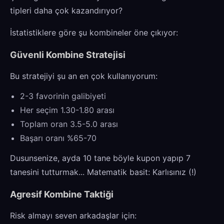
tipleri daha çok kazandırıyor?
İstatistiklere göre şu kombineler öne çıkıyor:
Güvenli Kombine Stratejisi
Bu stratejiyi şu an en çok kullanıyorum:
2-3 favorinin galibiyeti
Her seçim 1.30-1.80 arası
Toplam oran 3.5-5.0 arası
Başarı oranı %65-70
Dusunsenize, ayda 10 tane böyle kupon yapıp 7
tanesini tutturmak... Matematik basit: Karlısınız (!)
Agresif Kombine Taktiği
Risk almayı seven arkadaşlar için: