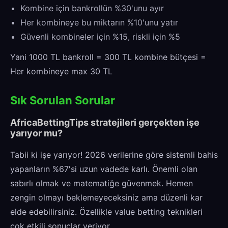
Kombine için bankrollün %30'unu ayır
Her kombineye bu miktarın %10'unu yatır
Güvenli kombineler için %15, riskli için %5
Yani 1000 TL bankroll = 300 TL kombine bütçesi =
Her kombineye max 30 TL
Sık Sorulan Sorular
AfricaBettingTips stratejileri gerçekten işe
yarıyor mu?
Tabii ki işe yarıyor! 2026 verilerine göre sistemli bahis
yapanların %67'si uzun vadede karlı. Önemli olan
sabırlı olmak ve matematiğe güvenmek. Hemen
zengin olmayı beklemeyeceksiniz ama düzenli kar
elde edebilirsiniz. Özellikle value betting teknikleri
çok etkili sonuçlar veriyor.