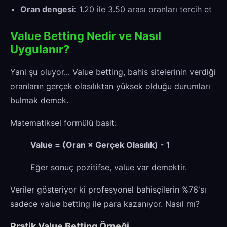
Oran dengesi:
1.20 ile 3.50 arası oranları tercih et
Value Betting Nedir ve Nasıl
Uygulanır?
Yani şu oluyor... Value betting, bahis sitelerinin verdiği
oranların gerçek olasılıktan yüksek olduğu durumları
bulmak demek.
Matematiksel formülü basit:
Value = (Oran × Gerçek Olasılık) - 1
Eğer sonuç pozitifse, value var demektir.
Veriler gösteriyor ki profesyonel bahisçilerin %76'sı
sadece value betting ile para kazanıyor. Nasıl mı?
Pratik Value Betting Örneği