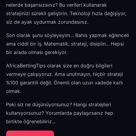
nelerde başarısızsınız? Bu verileri kullanarak
stratejinizi sürekli geliştirin. Teknoloji hızla değişiyor,
siz de ayak uydurmak zorundasınız.
Son olarak şunu söyleyeyim... Bahis yapmak eğlenceli
ama ciddi bir iş. Matematik, strateji, disiplin... Hepsi
bir arada olması gerekiyor.
AfricaBettingTips olarak size en doğru bilgileri
vermeye çalışıyoruz. Ama unutmayın, hiçbir strateji
%100 garantili değil. Önemli olan uzun vadede karlı
olmak.
Peki siz ne düşünüyorsunuz? Hangi stratejileri
kullanıyorsunuz? Yorumlarda paylaşırsanız hep
birlikte öğrenebiliriz...