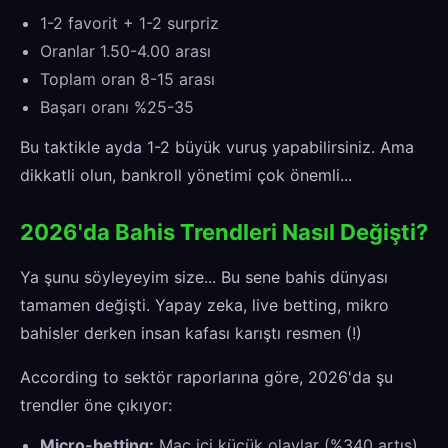
1-2 favorit + 1-2 surpriz
Oranlar 1.50-4.00 arası
Toplam oran 8-15 arası
Başarı oranı %25-35
Bu taktikle ayda 1-2 büyük vuruş yapabilirsiniz. Ama
dikkatli olun, bankroll yönetimi çok önemli...
2026'da Bahis Trendleri Nasıl Değişti?
Ya şunu söyleyeyim size... Bu sene bahis dünyası
tamamen değişti. Yapay zeka, live betting, mikro
bahisler derken insan kafası karıştı resmen (!)
According to sektör raporlarına göre, 2026'da şu
trendler öne çıkıyor:
Micro-betting:
Maç içi küçük olaylar (%340 artış)