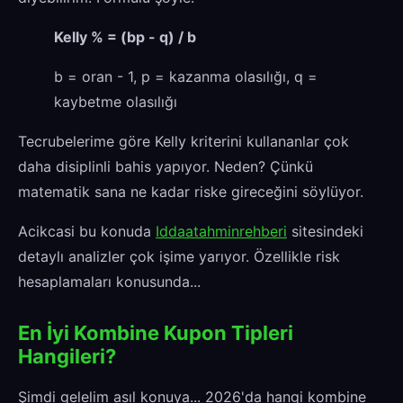
Kelly % = (bp - q) / b
b = oran - 1, p = kazanma olasılığı, q =
kaybetme olasılığı
Tecrubelerime göre Kelly kriterini kullananlar çok
daha disiplinli bahis yapıyor. Neden? Çünkü
matematik sana ne kadar riske gireceğini söylüyor.
Acikcasi bu konuda
Iddaatahminrehberi
sitesindeki
detaylı analizler çok işime yarıyor. Özellikle risk
hesaplamaları konusunda...
En İyi Kombine Kupon Tipleri
Hangileri?
Şimdi gelelim asıl konuya... 2026'da hangi kombine