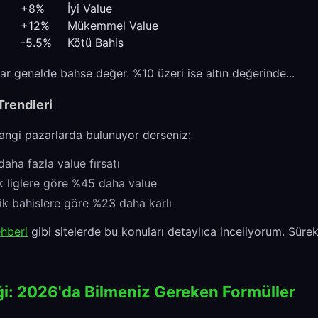
+8%
İyi Value
+12%
Mükemmel Value
-5.5%
Kötü Bahis
lar genelde bahse değer. %10 üzeri ise altın değerinde...
Trendleri
angi pazarlarda bulunuyor derseniz:
aha fazla value fırsatı
 liglere göre %45 daha value
ik bahislere göre %23 daha karlı
hberi
gibi sitelerde bu konuları detaylıca inceliyorum. Süre
i: 2026'da Bilmeniz Gereken Formüller