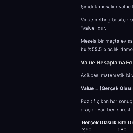
Şimdi konuşalım value b
Value betting basitçe ş
"value" dur.
Mesela bir maçta ev sah
bu %55.5 olasılık demek
Value Hesaplama Fo
Acikcası matematik bir
Value = (Gerçek Olasılı
Pozitif çıkan her sonu
araçlar var, ben sürekli
Gerçek Olasılık
Site O
%60
1.80