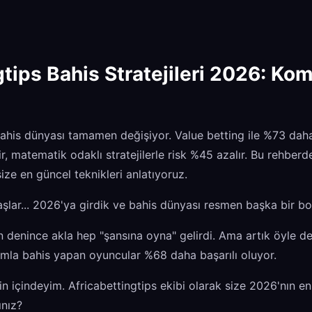
gtips Bahis Stratejileri 2026: K
his dünyası tamamen değişiyor. Value betting ile %73 dah
ir, matematik odaklı stratejilerle risk %45 azalır. Bu rehberd
ize en güncel teknikleri anlatıyoruz.
şlar... 2026'ya girdik ve bahis dünyası resmen başka bir boy
enince akla hep "şansına oyna" gelirdi. Ama artık öyle deği
ımla bahis yapan oyuncular %68 daha başarılı oluyor.
şin içindeyim. Africabettingtips ekibi olarak size 2026'nın en 
ınız?