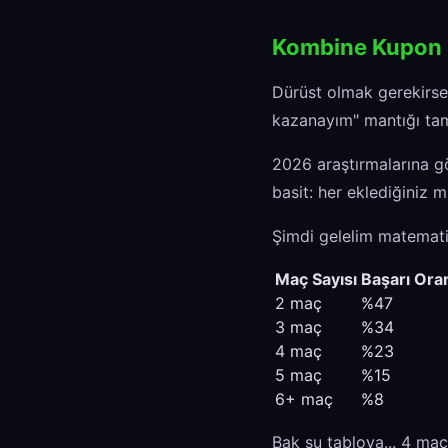
Kombine Kupon St
Dürüst olmak gerekirse
kazanayım" mantığı tam
2026 araştırmalarına g
basit: her eklediğiniz m
Şimdi gelelim matemati
Maç Sayısı
Başarı Ora
2 maç
%47
3 maç
%34
4 maç
%23
5 maç
%15
6+ maç
%8
Bak şu tabloya... 4 maç