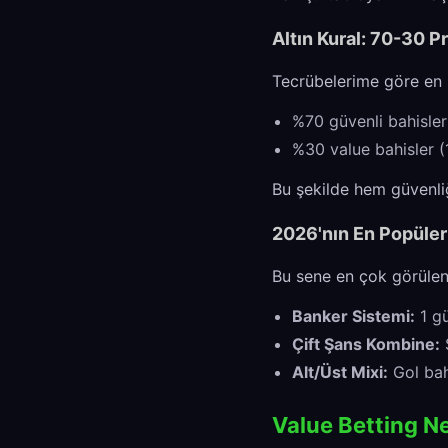
Altın Kural: 70-30 P
Tecrübelerime göre en 
%70 güvenli bahisler
%30 value bahisler (
Bu şekilde hem güvenliğ
2026'nın En Popüler
Bu sene en çok görülen s
Banker Sistemi:
1 gü
Çift Şans Kombine:
S
Alt/Üst Mixi:
Gol bah
Value Betting Ne