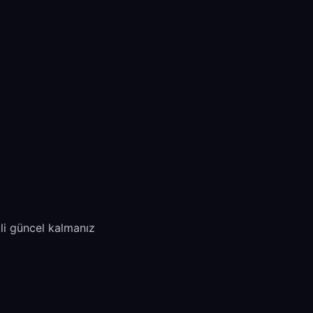
kli güncel kalmanız