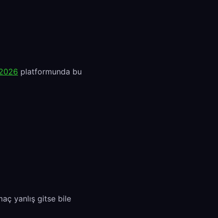
n2026
platformunda bu
aç yanlış gitse bile