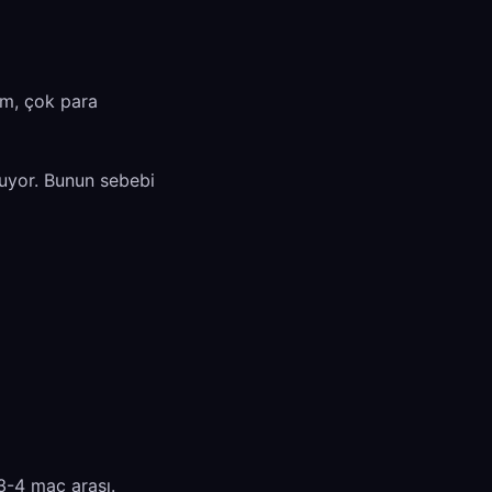
im, çok para
luyor. Bunun sebebi
3-4 maç arası.