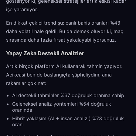
gösteriyor ki, geleneksel stratejiler artık eskisi kadar
işe yaramıyor.
En dikkat çekici trend şu: canlı bahis oranları %43
daha volatil hale geldi. Bu da demek oluyor ki, maç
sırasında daha fazla fırsat yakalayabiliyorsunuz.
Yapay Zeka Destekli Analizler
Artık birçok platform AI kullanarak tahmin yapıyor.
Acikcasi ben de başlangıçta şüpheliydim, ama
rakamlar çok net:
AI destekli tahminler %67 doğruluk oranına sahip
Geleneksel analiz yöntemleri %54 doğruluk
oranında
Hibrit yaklaşım (AI + insan analizi) %73 doğruluk
oranı