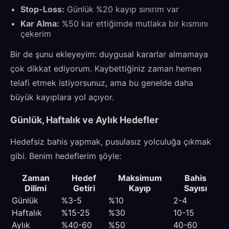
Stop-Loss:
Günlük %20 kayıp sınırım var
Kar Alma:
%50 kar ettiğimde mutlaka bir kısmını
çekerim
Bir de şunu ekleyeyim: duygusal kararlar almamaya
çok dikkat ediyorum. Kaybettiğiniz zaman hemen
telafi etmek istiyorsunuz, ama bu genelde daha
büyük kayıplara yol açıyor.
Günlük, Haftalık ve Aylık Hedefler
Hedefsiz bahis yapmak, pusulasız yolculuğa çıkmak
gibi. Benim hedeflerim şöyle:
Zaman
Hedef
Maksimum
Bahis
Dilimi
Getiri
Kayıp
Sayısı
Günlük
%3-5
%10
2-4
Haftalık
%15-25
%30
10-15
Aylık
%40-60
%50
40-60