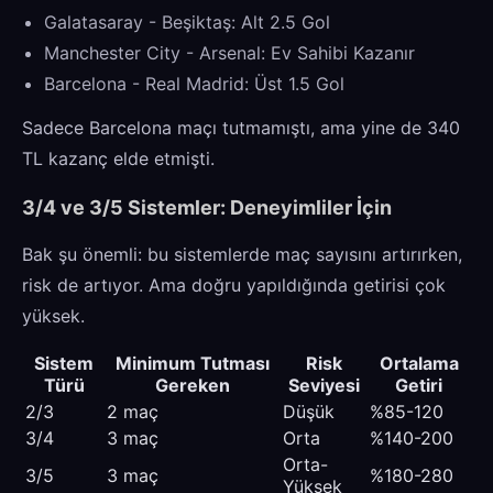
Galatasaray - Beşiktaş: Alt 2.5 Gol
Manchester City - Arsenal: Ev Sahibi Kazanır
Barcelona - Real Madrid: Üst 1.5 Gol
Sadece Barcelona maçı tutmamıştı, ama yine de 340
TL kazanç elde etmişti.
3/4 ve 3/5 Sistemler: Deneyimliler İçin
Bak şu önemli: bu sistemlerde maç sayısını artırırken,
risk de artıyor. Ama doğru yapıldığında getirisi çok
yüksek.
Sistem
Minimum Tutması
Risk
Ortalama
Türü
Gereken
Seviyesi
Getiri
2/3
2 maç
Düşük
%85-120
3/4
3 maç
Orta
%140-200
Orta-
3/5
3 maç
%180-280
Yüksek