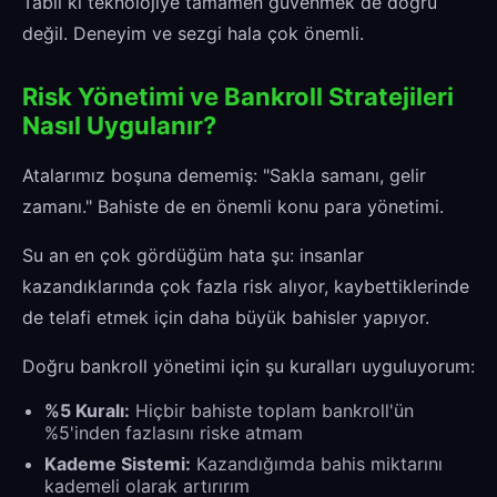
Tabii ki teknolojiye tamamen güvenmek de doğru
değil. Deneyim ve sezgi hala çok önemli.
Risk Yönetimi ve Bankroll Stratejileri
Nasıl Uygulanır?
Atalarımız boşuna dememiş: "Sakla samanı, gelir
zamanı." Bahiste de en önemli konu para yönetimi.
Su an en çok gördüğüm hata şu: insanlar
kazandıklarında çok fazla risk alıyor, kaybettiklerinde
de telafi etmek için daha büyük bahisler yapıyor.
Doğru bankroll yönetimi için şu kuralları uyguluyorum:
%5 Kuralı:
Hiçbir bahiste toplam bankroll'ün
%5'inden fazlasını riske atmam
Kademe Sistemi:
Kazandığımda bahis miktarını
kademeli olarak artırırım