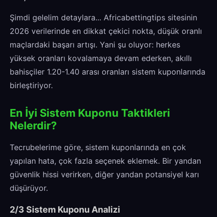
Şimdi gelelim detaylara... Africabettingtips sitesinin
2026 verilerinde en dikkat çekici nokta, düşük oranlı
maçlardaki başarı artışı. Yani şu oluyor: herkes
yüksek oranları kovalamaya devam ederken, akıllı
bahisçiler 1.20-1.40 arası oranları sistem kuponlarında
birleştiriyor.
En İyi Sistem Kuponu Taktikleri
Nelerdir?
Tecrubelerime göre, sistem kuponlarında en çok
yapılan hata, çok fazla seçenek eklemek. Bir yandan
güvenlik hissi verirken, diğer yandan potansiyel karı
düşürüyor.
2/3 Sistem Kuponu Analizi