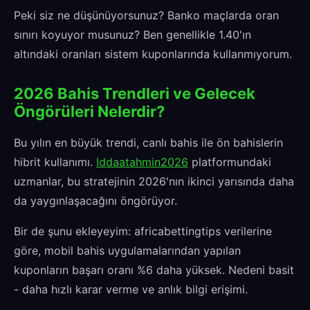
Peki siz ne düşünüyorsunuz? Banko maçlarda oran
sınırı koyuyor musunuz? Ben genellikle 1.40'ın
altındaki oranları sistem kuponlarında kullanmıyorum.
2026 Bahis Trendleri ve Gelecek
Öngörüleri Nelerdir?
Bu yılın en büyük trendi, canlı bahis ile ön bahislerin
hibrit kullanımı.
Iddaatahmin2026
platformundaki
uzmanlar, bu stratejinin 2026'nın ikinci yarısında daha
da yaygınlaşacağını öngörüyor.
Bir de şunu ekleyeyim: africabettingtips verilerine
göre, mobil bahis uygulamalarından yapılan
kuponların başarı oranı %6 daha yüksek. Nedeni basit
- daha hızlı karar verme ve anlık bilgi erişimi.