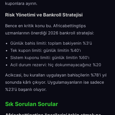
kuponlara ayırın.
Risk Yönetimi ve Bankroll Stratejisi
Bence en kritik konu bu. Africabettingtips
uzmanlarının önerdiği 2026 bankroll stratejisi:
Günlük bahis limiti: toplam bakiyenin %3'ü
Tek kupon limiti: günlük limitin %40'ı
Sistem kuponu limiti: günlük limitin %60'ı
Acil durum rezervi: hiç dokunmayacağınız %20
Acikcasi, bu kuralları uygulayan bahisçilerin %78'i yıl
sonunda kârlı çıkıyor. Uygulamayanların ise sadece
%23'ü başarılı oluyor.
Sık Sorulan Sorular