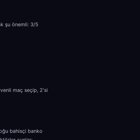
ak şu önemli: 3/5
venli maç seçip, 2'si
 çoğu bahisçi banko
törler şunlar: