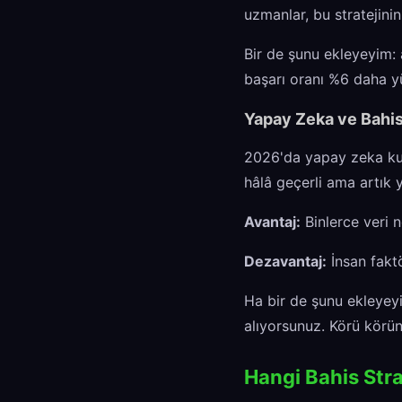
uzmanlar, bu stratejini
Bir de şunu ekleyeyim: 
başarı oranı %6 daha yü
Yapay Zeka ve Bahis 
2026'da yapay zeka kul
hâlâ geçerli ama artık y
Avantaj:
Binlerce veri 
Dezavantaj:
İnsan fakt
Ha bir de şunu ekleyeyim
alıyorsunuz. Körü körü
Hangi Bahis Stra