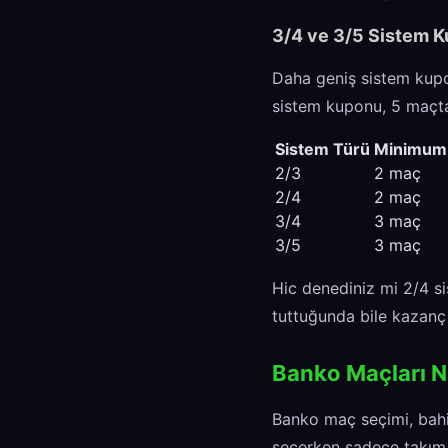
3/4 ve 3/5 Sistem K
Daha geniş sistem kupon
sistem kuponu, 5 maçta
Sistem Türü
Minimum 
2/3
2 maç
2/4
2 maç
3/4
3 maç
3/5
3 maç
Hic denediniz mi 2/4 si
tuttuğunda bile kazan
Banko Maçları N
Banko maç seçimi, bahis
seçerken sadece takım 