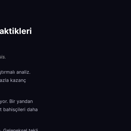
ktikleri
is.
tırmalı analiz.
fazla kazanç
ıyor. Bir yandan
t bahisçileri daha
. Geleneksel tekli