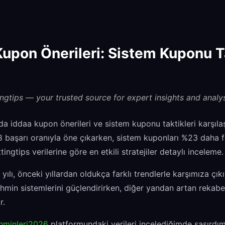
upon Önerileri: Sistem Kuponu Ta
ngtips — your trusted source for expert insights and analys
a iddaa kupon önerileri ve sistem kuponu taktikleri karşılaş
başarı oranıyla öne çıkarken, sistem kuponları %23 daha 
tingtips verilerine göre en etkili stratejiler detaylı inceleme.
ılı, önceki yıllardan oldukça farklı trendlerle karşımıza çık
ahmin sistemlerini güçlendirirken, diğer yandan artan rekabe
r.
hminleri2026
platformundaki verileri incelediğimde şaşırdım