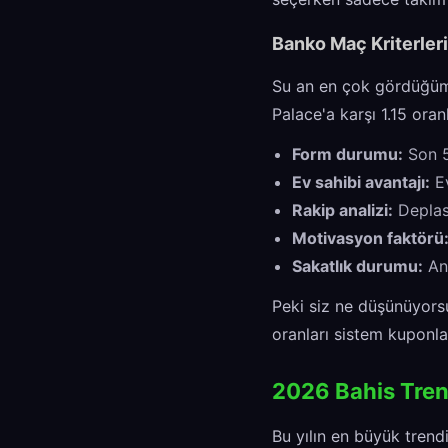
Banko Maç Kriterler
Su an en çok gördüğüm 
Palace'a karşı 1.15 ora
Form durumu:
Son 5
Ev sahibi avantajı:
Ev
Rakip analizi:
Deplas
Motivasyon faktörü
Sakatlık durumu:
An
Peki siz ne düşünüyors
oranları sistem kuponl
2026 Bahis Trend
Bu yılın en büyük trendi,