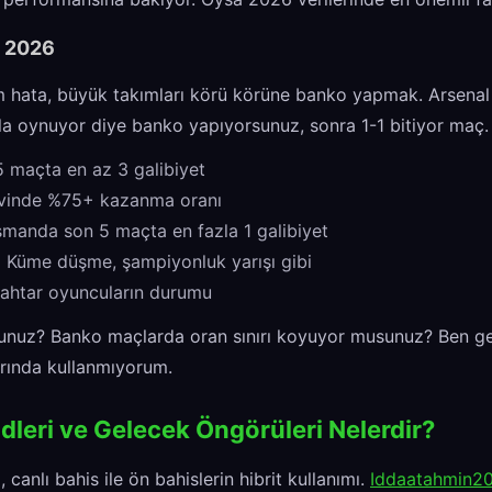
i 2026
hata, büyük takımları körü körüne banko yapmak. Arsenal 
nla oynuyor diye banko yapıyorsunuz, sonra 1-1 bitiyor maç.
 maçta en az 3 galibiyet
inde %75+ kazanma oranı
manda son 5 maçta en fazla 1 galibiyet
:
Küme düşme, şampiyonluk yarışı gibi
ahtar oyuncuların durumu
unuz? Banko maçlarda oran sınırı koyuyor musunuz? Ben genel
arında kullanmıyorum.
leri ve Gelecek Öngörüleri Nelerdir?
 canlı bahis ile ön bahislerin hibrit kullanımı.
Iddaatahmin2